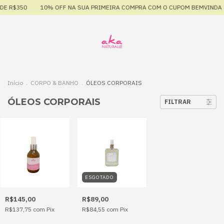
DE R$350
10% OFF NA SUA PRIMEIRA COMPRA COM O CUPOM BEMVINDA
Início
.
CORPO & BANHO
.
ÓLEOS CORPORAIS
ÓLEOS CORPORAIS
FILTRAR
ESGOTADO
R$145,00
R$89,00
R$137,75
com
Pix
R$84,55
com
Pix