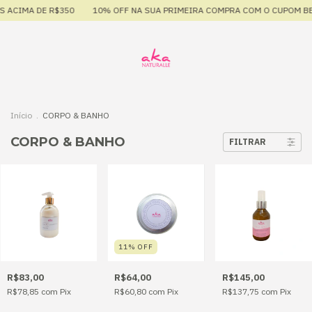
 ACIMA DE R$350
10% OFF NA SUA PRIMEIRA COMPRA COM O CUPOM BE
Início
.
CORPO & BANHO
CORPO & BANHO
FILTRAR
11
%
OFF
R$83,00
R$64,00
R$145,00
R$78,85
com
Pix
R$60,80
com
Pix
R$137,75
com
Pix